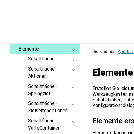
Applikationsvorlagen
auswählen
Daten erfassen und
einbinden
Seiten erstellen
Elemente
Sie sind hier:
Applikat
Schaltfläche
Schaltfläche -
Elemente
Aktionen
Schaltfläche -
Erstellen Sie leist
Sprungziel
Werkzeugkasten mit 
Schaltflächen, Tabe
Schaltfläche -
Konfigurationsdialo
Zielseitenoptionen
Elemente ers
Schaltfläche -
WriteContainer
Elemente können im 