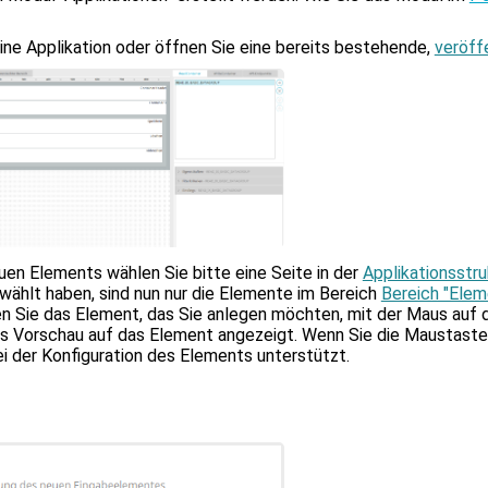
Sucherge
zu
gelangen
ine Applikation oder öffnen Sie eine bereits bestehende,
veröff
Benutzer
von
Touchger
können
Touch-
und
Streichg
verwend
uen Elements wählen Sie bitte eine Seite in der
Applikationsstru
ewählt haben, sind nun nur die Elemente im Bereich
Bereich "Elem
en Sie das Element, das Sie anlegen möchten, mit der Maus auf d
 Vorschau auf das Element angezeigt. Wenn Sie die Maustaste l
ei der Konfiguration des Elements unterstützt.