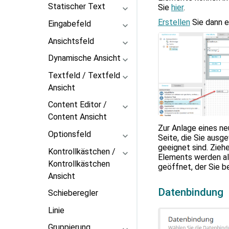
Statischer Text
Sie
hier
.
Erstellen
Sie dann e
Eingabefeld
Ansichtsfeld
Dynamische Ansicht
Textfeld / Textfeld
Ansicht
Content Editor /
Content Ansicht
Zur Anlage eines ne
Optionsfeld
Seite, die Sie ausg
geeignet sind. Zieh
Kontrollkästchen /
Elements werden als
Kontrollkästchen
geöffnet, der Sie b
Ansicht
Datenbindung
Schieberegler
Linie
Gruppierung