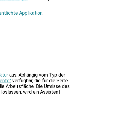
bnis
.
entlichte Applikation
.
äten
esten
en.
ktur
aus. Abhängig vom Typ der
ente"
verfügbar, die für die Seite
ie Arbeitsfläche. Die Umrisse des
oslassen, wird ein Assistent