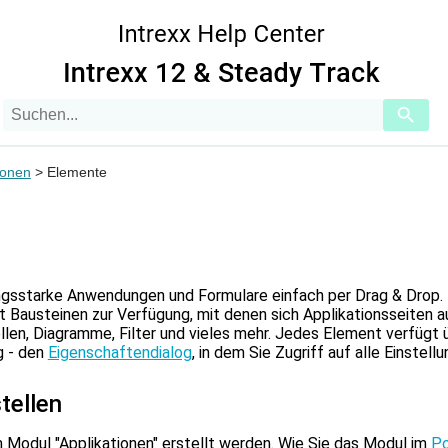
Zu Hauptinhalt springen
Suchanfrage
Verwend
die
Pfeile
nach
ionen
>
Elemente
oben
und
unten,
um
das
verfügba
ungsstarke Anwendungen und Formulare einfach per Drag & Drop. 
Ergebnis
Bausteinen zur Verfügung, mit denen sich Applikationsseiten au
auszuwäh
llen, Diagramme, Filter und vieles mehr. Jedes Element verfügt 
Drücke
g - den
Eigenschaftendialog
, in dem Sie Zugriff auf alle Einstell
die
Eingabet
um
tellen
zum
ausgewä
Modul "Applikationen" erstellt werden. Wie Sie das Modul im
Po