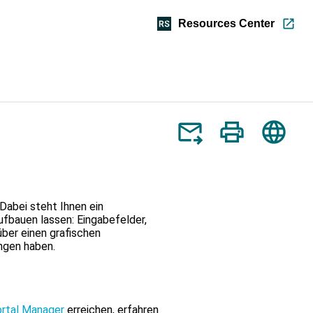
Resources Center
e
re
Dabei steht Ihnen ein
fbauen lassen: Eingabefelder,
len.
über einen grafischen
ungen haben.
aste,
hlten
rtal Manager
erreichen, erfahren