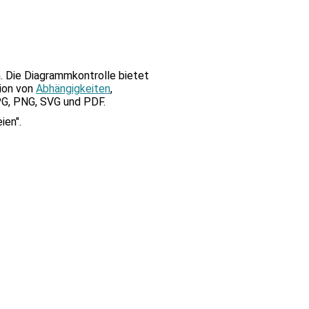
bnis
.
äten
. Die Diagrammkontrolle bietet
tion von
Abhängigkeiten
,
PG, PNG, SVG und PDF.
esten
ien".
en.