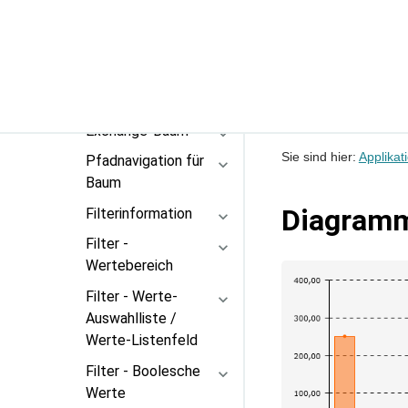
Kalender und
Ressource
Baum / Baum
Ansicht
Exchange-Baum
Sie sind hier:
Applikat
Pfadnavigation für
Baum
Diagram
Filterinformation
Filter -
Wertebereich
Filter - Werte-
Auswahlliste /
Werte-Listenfeld
Filter - Boolesche
Werte