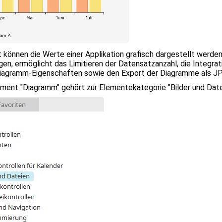
Sucherge
zu
gelangen
Benutzer
von
Touchger
können die Werte einer Applikation grafisch dargestellt werden
können
en, ermöglicht das Limitieren der Datensatzanzahl, die Integra
Touch-
 Diagramm-Eigenschaften sowie den Export der Diagramme als J
und
Streichg
ment "Diagramm" gehört zur Elementekategorie "Bilder und Date
verwend