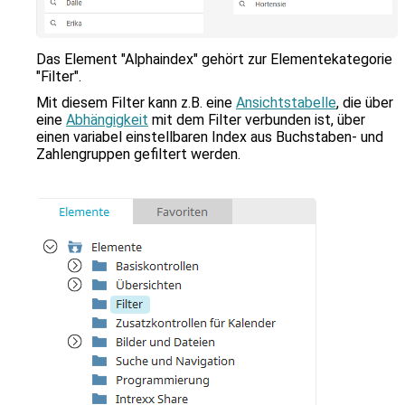
zu
gelangen.
Benutzer
von
Das Element "Alphaindex" gehört zur Elementekategorie
Touchgeräten
"Filter".
können
Mit diesem Filter kann z.B. eine
Ansichtstabelle
, die über
Touch-
eine
Abhängigkeit
mit dem Filter verbunden ist, über
und
einen variabel einstellbaren Index aus Buchstaben- und
Streichgesten
Zahlengruppen gefiltert werden.
verwenden.