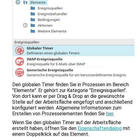
zu
gelangen.
Benutzer
von
Touchgeräten
können
Touch-
und
Streichgesten
verwenden.
Den globalen Timer finden Sie in Prozessen im Bereich
"Elemente". Er gehört zur Kategorie "Erreignisquellen".
Von dort kann er per Drag & Drop an die gewünschte
Stelle auf der Arbeitsfläche eingefügt und anschließend
konfiguriert werden. Allgemeine Informationen zum
Erstellen von Prozesselementen finden Sie
hier
.
Wenn Sie den globalen Timer auf der Arbeitsfläche
erstellt haben, öffnen Sie den
Eigenschaftendialog
mit
einem Doppelklick auf das Element.