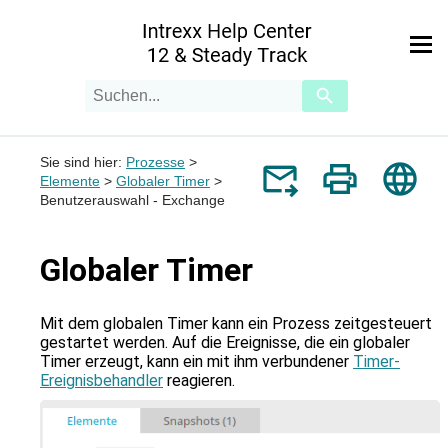
Zu Hauptinhalt springen
Suchanfrage
Verwende
die
Pfeile
nach
Sie sind hier:
Prozesse
>
oben
Elemente
>
Globaler Timer
>
und
Benutzerauswahl - Exchange
unten,
um
das
verfügbare
Globaler Timer
Ergebnis
auszuwählen.
Drücke
Mit dem globalen Timer kann ein Prozess zeitgesteuert
die
gestartet werden. Auf die Ereignisse, die ein globaler
Eingabetaste,
Timer erzeugt, kann ein mit ihm verbundener
Timer-
um
Ereignisbehandler
reagieren.
zum
ausgewählten
Suchergebnis