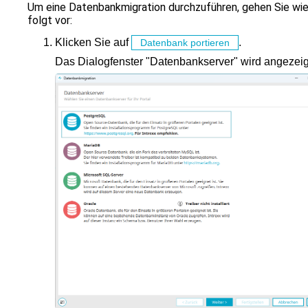
zu
Um eine Datenbankmigration durchzuführen, gehen Sie wi
gelangen.
folgt vor:
Benutzer
von
Klicken Sie auf
.
Datenbank portieren
Touchgeräten
Das Dialogfenster "Datenbankserver" wird angezeig
können
Touch-
und
Streichgesten
verwenden.