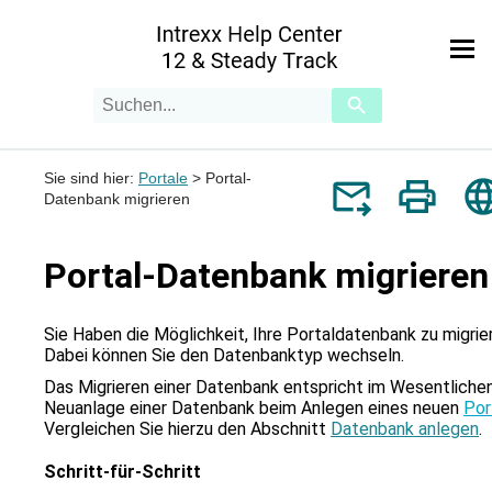
Zu Hauptinhalt springen
Suchanfrage
Verwende
die
Pfeile
nach
Sie sind hier:
Portale
>
Portal-
oben
Datenbank migrieren
und
unten,
um
das
Portal-Datenbank migrieren
verfügbare
Ergebnis
auszuwählen.
Sie Haben die Möglichkeit, Ihre Portaldatenbank zu migrie
Drücke
Dabei können Sie den Datenbanktyp wechseln.
die
Das Migrieren einer Datenbank entspricht im Wesentliche
Eingabetaste,
Neuanlage einer Datenbank beim Anlegen eines neuen
Por
um
Vergleichen Sie hierzu den Abschnitt
Datenbank anlegen
.
zum
ausgewählten
Schritt-für-Schritt
Suchergebnis