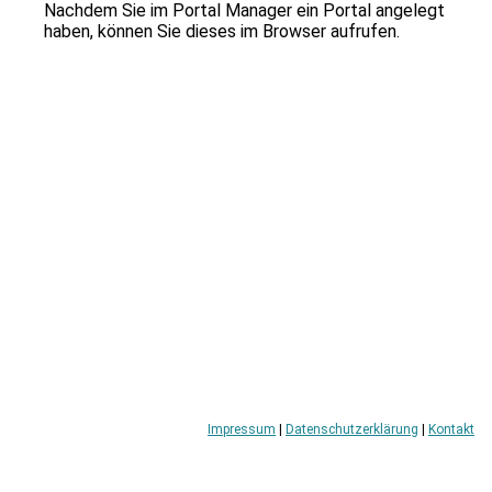
zu
Nachdem Sie im Portal Manager ein Portal angelegt
gelangen.
haben, können Sie dieses im Browser aufrufen.
Benutzer
von
Touchgeräten
können
Touch-
und
Streichgesten
verwenden.
Impressum
|
Datenschutzerklärung
|
Kontakt