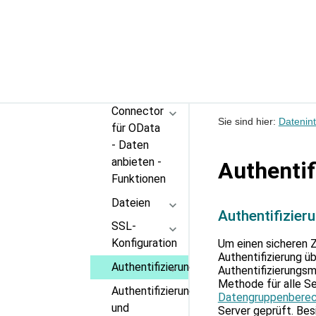
anbieten -
Dienst
erstellen
Server-
Konfiguration
Connector
Sie sind hier:
Datenint
für OData
- Daten
anbieten -
Authenti
Funktionen
Dateien
Authentifizier
SSL-
Konfiguration
Um einen sicheren Z
Authentifizierung 
Authentifizierungsmethoden
Authentifizierungsm
Methode für alle Se
Authentifizierung
Datengruppenberec
und
Server geprüft. Bes