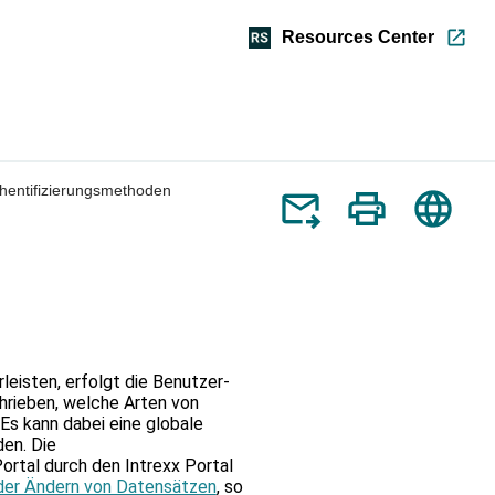
Resources Center
e
hentifizierungsmethoden
re
len.
eisten, erfolgt die Benutzer-
hrieben, welche Arten von
aste,
Es kann dabei eine globale
den. Die
rtal durch den Intrexx Portal
hlten
der Ändern von Datensätzen
, so