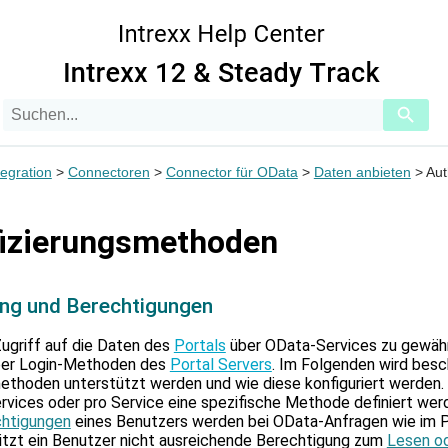
Zu Hauptinhalt springen
Suchanfrage
Verwend
die
Pfeile
nach
egration
>
Connectoren
>
Connector für OData
>
Daten anbieten
>
Aut
oben
und
unten,
fizierungsmethoden
um
das
verfügba
Ergebnis
ung und Berechtigungen
auszuwäh
Drücke
ugriff auf die Daten des
Portals
über OData-Services zu gewährl
die
über Login-Methoden des
Portal Servers
. Im Folgenden wird besc
Eingabet
ethoden unterstützt werden und wie diese konfiguriert werden. 
um
rvices oder pro Service eine spezifische Methode definiert wer
zum
htigungen
eines Benutzers werden bei OData-Anfragen wie im Po
ausgewä
itzt ein Benutzer nicht ausreichende Berechtigung zum
Lesen o