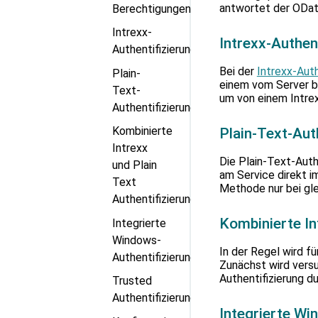
antwortet der ODat
Berechtigungen
Intrexx-
Intrexx-Authen
Authentifizierung
Bei der
Intrexx-Auth
Plain-
einem vom Server b
Text-
um von einem Intrex
Authentifizierung
Kombinierte
Plain-Text-Aut
Intrexx
Die Plain-Text-Auth
und Plain
am Service direkt i
Text
Methode nur bei gle
Authentifizierung
Kombinierte In
Integrierte
Windows-
In der Regel wird f
Authentifizierung
Zunächst wird vers
Authentifizierung d
Trusted
Authentifizierung
Integrierte Wi