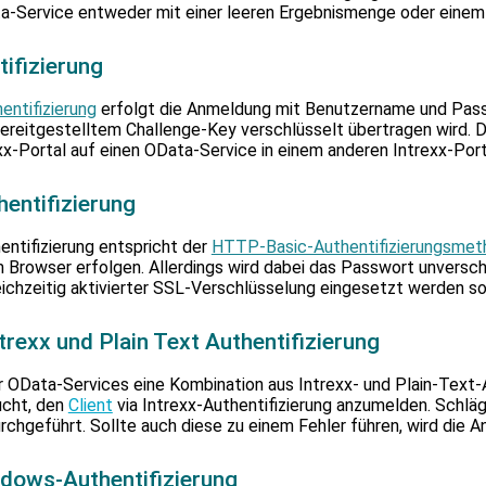
Sucherge
a-Service entweder mit einer leeren Ergebnismenge oder einem
zu
gelangen
tifizierung
Benutzer
von
Touchger
entifizierung
erfolgt die Anmeldung mit Benutzername und Pass
können
ereitgestelltem Challenge-Key verschlüsselt übertragen wird. 
Touch-
x-Portal auf einen OData-Service in einem anderen Intrexx-Port
und
Streichg
hentifizierung
verwend
entifizierung entspricht der
HTTP-Basic-Authentifizierungsme
m Browser erfolgen. Allerdings wird dabei das Passwort unversc
ichzeitig aktivierter SSL-Verschlüsselung eingesetzt werden sol
trexx und Plain Text Authentifizierung
ür OData-Services eine Kombination aus Intrexx- und Plain-Text-
ucht, den
Client
via Intrexx-Authentifizierung anzumelden. Schlägt
urchgeführt. Sollte auch diese zu einem Fehler führen, wird die A
ndows-Authentifizierung