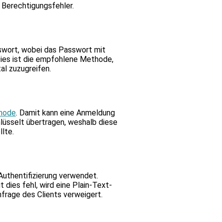
bnis
 Berechtigungsfehler.
.
äten
wort, wobei das Passwort mit
Dies ist die empfohlene Methode,
al zuzugreifen.
esten
en.
thode
. Damit kann eine Anmeldung
hlüsselt übertragen, weshalb diese
lte.
Authentifizierung verwendet.
 dies fehl, wird eine Plain-Text-
nfrage des Clients verweigert.