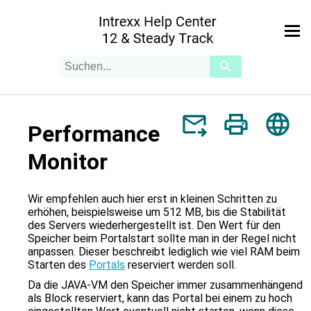
Zu Hauptinhalt springen
Suchanfrage
Verwende
die
Pfeile
nach
oben
Performance
und
unten,
um
Monitor
das
verfügbare
Ergebnis
Wir empfehlen auch hier erst in kleinen Schritten zu
auszuwählen.
erhöhen, beispielsweise um 512 MB, bis die Stabilität
Drücke
des Servers wiederhergestellt ist. Den Wert für den
die
Speicher beim Portalstart sollte man in der Regel nicht
Eingabetaste,
anpassen. Dieser beschreibt lediglich wie viel RAM beim
um
Starten des
Portals
reserviert werden soll.
zum
Da die JAVA-VM den Speicher immer zusammenhängend
ausgewählten
als Block reserviert, kann das Portal bei einem zu hoch
Suchergebnis