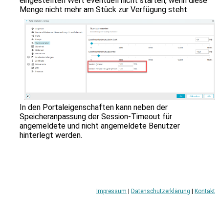
eingestellten Wert eventuell nicht starten, wenn diese
zu
Menge nicht mehr am Stück zur Verfügung steht.
gelangen.
Benutzer
von
Touchgeräten
können
Touch-
und
Streichgesten
verwenden.
In den Portaleigenschaften kann neben der
Speicheranpassung der Session-Timeout für
angemeldete und nicht angemeldete Benutzer
hinterlegt werden.
Impressum
|
Datenschutzerklärung
|
Kontakt