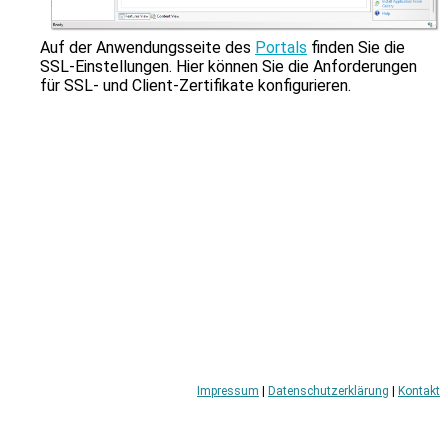
zu
gelangen.
Benutzer
Auf der Anwendungsseite des
Portals
finden Sie die
von
SSL-Einstellungen. Hier können Sie die Anforderungen
Touchgeräten
für SSL- und Client-Zertifikate konfigurieren.
können
Touch-
und
Streichgesten
verwenden.
Impressum
|
Datenschutzerklärung
|
Kontakt