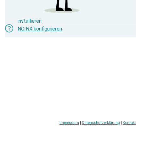
zu
gelangen.
Benutzer
von
installieren
Touchgeräten
NGINX konfigurieren
können
Touch-
und
Streichgesten
verwenden.
Impressum
|
Datenschutzerklärung
|
Kontakt