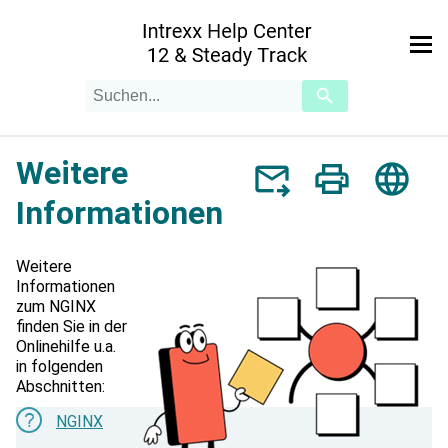
Zu Hauptinhalt springen
Suchanfrage
Verwende
die
Pfeile
nach
Weitere
oben
und
unten,
Informationen
um
das
verfügbare
Weitere
Ergebnis
Informationen
auszuwählen.
zum NGINX
Drücke
finden Sie in der
die
Onlinehilfe u.a.
Eingabetaste,
in folgenden
um
Abschnitten:
zum
ausgewählten
NGINX
Suchergebnis