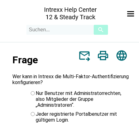
Zu Hauptinhalt springen
Suchanfrage
Verwende
die
Pfeile
nach
oben
Frage
und
unten,
um
das
Wer kann in Intrexx die Multi-Faktor-Authentifizierung
verfügbare
konfigurieren?
Ergebnis
auszuwählen.
Nur Benutzer mit Administratorrechten,
Drücke
also Mitglieder der Gruppe
die
„Administratoren“.
Eingabetaste,
Jeder registrierte Portalbenutzer mit
um
gültigem Login.
zum
ausgewählten
Suchergebnis