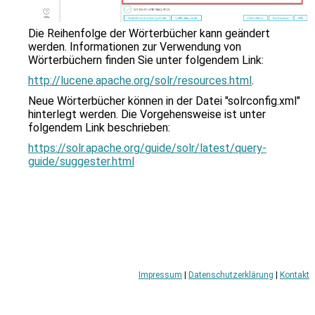
zu
gelangen.
Benutzer
Die Reihenfolge der Wörterbücher kann geändert
von
werden. Informationen zur Verwendung von
Touchgeräten
Wörterbüchern finden Sie unter folgendem Link:
können
http://lucene.apache.org/solr/resources.html
.
Touch-
und
Neue Wörterbücher können in der Datei "solrconfig.xml"
Streichgesten
hinterlegt werden. Die Vorgehensweise ist unter
verwenden.
folgendem Link beschrieben:
https://solr.apache.org/guide/solr/latest/query-
guide/suggester.html
Impressum
|
Datenschutzerklärung
|
Kontakt