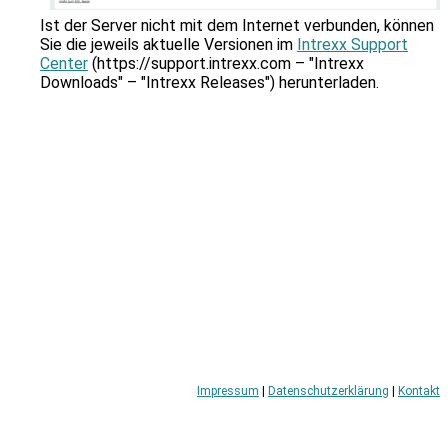
zu
gelangen.
Ist der Server nicht mit dem Internet verbunden, können
Benutzer
Sie die jeweils aktuelle Versionen im
Intrexx Support
von
Center
(https://support.intrexx.com – "Intrexx
Touchgeräten
Downloads" – "Intrexx Releases") herunterladen.
können
Touch-
und
Streichgesten
verwenden.
Impressum
|
Datenschutzerklärung
|
Kontakt