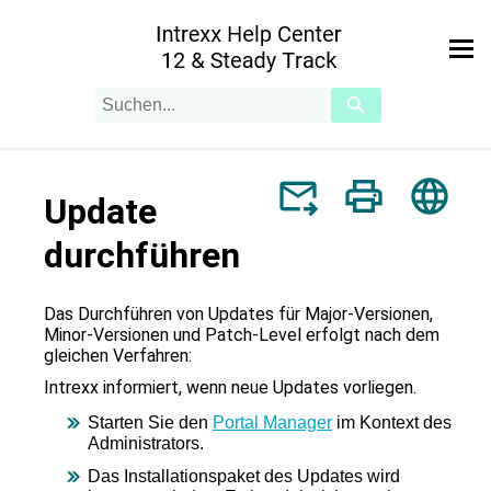
Zu Hauptinhalt springen
Suchanfrage
Verwende
die
Pfeile
nach
oben
Update
und
unten,
um
durchführen
das
verfügbare
Ergebnis
Das Durchführen von Updates für Major-Versionen,
auszuwählen.
Minor-Versionen und Patch-Level erfolgt nach dem
Drücke
gleichen Verfahren:
die
Intrexx informiert, wenn neue Updates vorliegen.
Eingabetaste,
um
Starten Sie den
Portal Manager
im Kontext des
zum
Administrators.
ausgewählten
Suchergebnis
Das Installationspaket des Updates wird