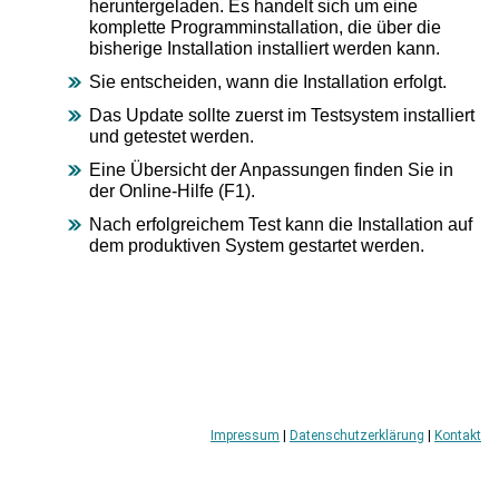
zu
heruntergeladen. Es handelt sich um eine
gelangen.
komplette Programminstallation, die über die
Benutzer
bisherige Installation installiert werden kann.
von
Sie entscheiden, wann die Installation erfolgt.
Touchgeräten
können
Das Update sollte zuerst im Testsystem installiert
Touch-
und getestet werden.
und
Eine Übersicht der Anpassungen finden Sie in
Streichgesten
der Online-Hilfe (F1).
verwenden.
Nach erfolgreichem Test kann die Installation auf
dem produktiven System gestartet werden.
Impressum
|
Datenschutzerklärung
|
Kontakt