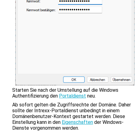
zu
gelangen.
Benutzer
von
Touchgeräten
können
Touch-
und
Streichgesten
verwenden.
Starten Sie nach der Umstellung auf die Windows
Authentifizierung den
Portaldienst
neu.
Ab sofort gelten die Zugriffsrechte der Domäne. Daher
sollte der Intrexx-Portaldienst unbedingt in einem
Domänenbenutzer-Kontext gestartet werden. Diese
Einstellung kann in den
Eigenschaften
der Windows-
Dienste vorgenommen werden.