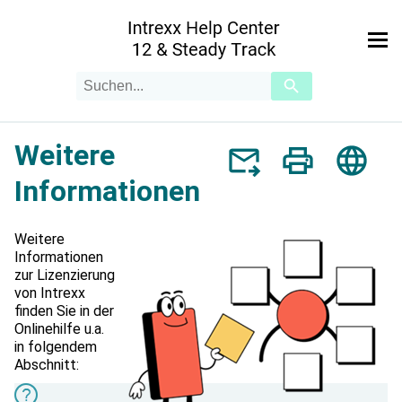
Zu Hauptinhalt springen
Suchanfrage
Verwende
die
Pfeile
nach
Weitere
oben
und
unten,
Informationen
um
das
verfügbare
Weitere
Ergebnis
Informationen
auszuwählen.
zur Lizenzierung
Drücke
von Intrexx
die
finden Sie in der
Eingabetaste,
Onlinehilfe u.a.
um
in folgendem
zum
Abschnitt:
ausgewählten
Suchergebnis